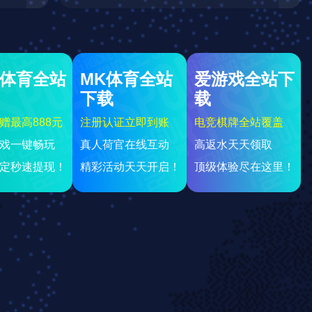
，在转会到洛杉矶湖人队后，
队取得胜利。本文将从四个方
中的领导力。这些角度将全面
，但现在他需以不同的身份融
大的适应能力。他主动参与战
聚力。
员的进攻空间，使整体战术更