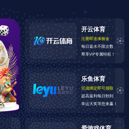
App
公司
体育
注册入口
简介
热点
看更便捷
端支持、高清视频、 实时