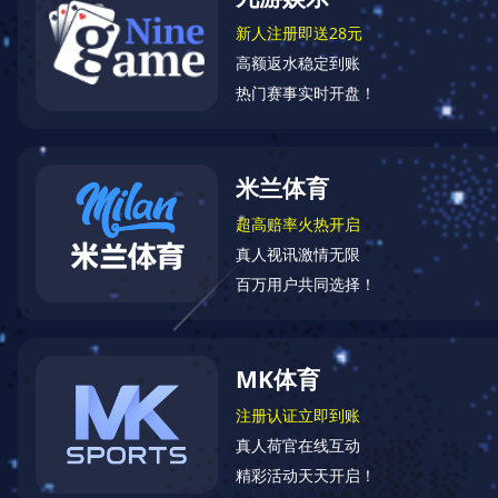
艾顿坦然接