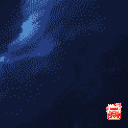
不仅减轻了其他攻击点如勒布
义上的“点面结合”。
样就形成了一种良性的循环，
赛期间，他经常鼓励年轻球
年轻阵容来说，是一种莫大的
激励队友，共同寻找解决方
重要特质之一。
一步巩固了他在队伍中的核心