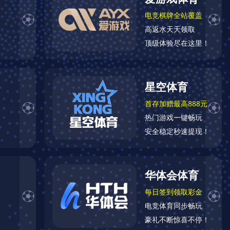
助力球队胜利