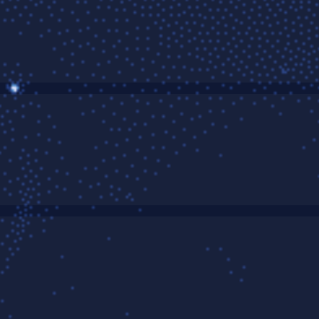
受新角色愿意为湖人奉献蓝领精神
2026-05-29 16:01
阅读 45 次