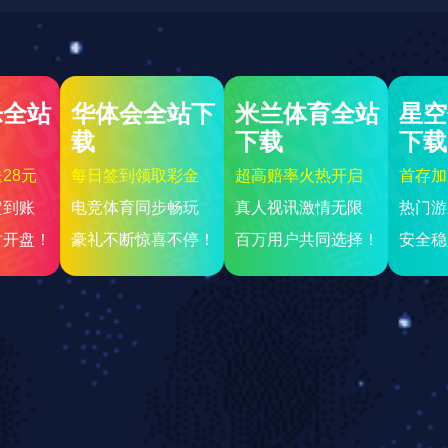
文
色适应显得尤为重要。德安德烈·艾顿作为一名优秀的内线球员
择了坦然接受新角色，并愿意贡献出自己的蓝领精神，以帮助球
环境、他的蓝领精神表现、对湖人战术体系的影响以及他在球队
他在未来赛季中的潜力。
角色
意识到自己需要调整角色。在太阳队时，他曾是球队的核心内线
解，为了实现更高的目标，有时候需要牺牲个人的数据表现。
员都能做到的，但艾顿凭借成熟的心态和职业精神，展现出了极
的想法，并积极配合其他球员，这种姿态无疑增强了他的团队凝
能帮助湖人建立起更加稳定的内线防守，还能释放出其他关键球