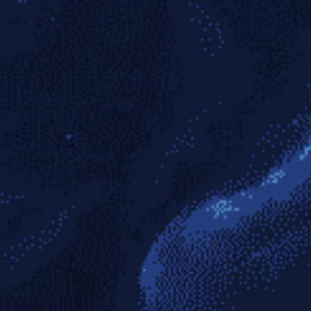
间，为外线射手创造机会，从而优化球队进攻布局。
威胁使得对方防守时不得不投入更多精力去限制他。这样一来，
身上的压力，也让他们有更多机会去发挥各自擅长之处，实现真正意
内线保护，使得外线防守者可以更加大胆地进行压迫式防守，这
。因此，可以说艾顿为湖人的战术多样性注入了新的活力。
顿还逐渐展现出其独特的人格魅力和领导力。在日常训练以及比
他们更快融入团队文化。这种积极向上的气氛，对于整个湖人的
遭遇困境或失利时，艾顿往往会站出来承担责任，用自己的方式
表现，更关注整支球队的发展，这种担当意识正是优秀领导者的
间良好的互动关系建设，如与詹姆斯及戴维斯之间默契配合，也进