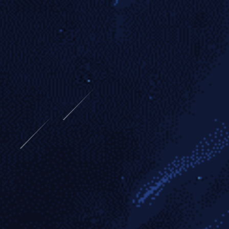
加流畅。他以实际行动证明
2、奉献蓝领精
蓝领精神不仅仅是对身体素
在他的拼搏和韧性上，无论
例如，在训练场上，艾顿常
善自己的技术，以求在比赛
比赛氛围。
此外，艾顿在场上的防守端
不懈追求让对手感受到压力
3、影响湖人战
随着艾顿加入湖人，他不仅