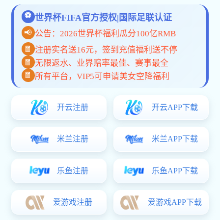
多元业务 · 稳健扩张
j9九游唯一官方 深耕体育数据与互动内容服务，产品体系涵盖赛
事直播、移动端内容分发、社区互动与本地化运营。平台覆盖多
个语种与终端系统，用户规模持续增长。
核心系统采用模块化架构及高并发优化机制，在各类赛事高峰期
亦能保持稳定流畅响应，确保每一位用户都能获得快速、顺畅的
操作体验。