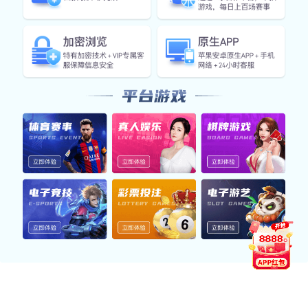
j9九游唯一官方三重安全护盾系统
从身份验证到平台架构，J9九游-体验非凡，共赢每一刻构建
多层防线，强化整体安全韧性。
用户层安全
通过设备识别与行为监
控，有效防止账户异常
访问。